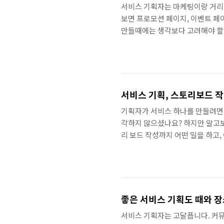
서비스 기획자는 마케팅이랑 거리가
보면 프로모션 페이지, 이벤트 페
만들때에는 생각보다 고려해야 할 
션 진행중에 각종 이슈가 발생하고
자증권에서는 가입하면 주식 1주
고객사에서 주면 수행사에서 기획을
설 이벤트 신청 -> 계좌개설 ->
약속..
서비스 기획, 스토리보드 
기획자가 서비스 하나를 만들려면
각하지 않으셨나요? 하지만 알고보
리 보드 작성까지 어떤 일을 하고
지 과정 저도 매번 하면서도 고민
려나가면 얼마나 좋을까요? 하지만
자면, 화가가 도화지를 펴고 그림
러가지 구상을 하고, 머리속 생각이
치마킹 단계 기..
좋은 서비스 기획도 때와 장
서비스 기획자는 고달픕니다. 커뮤